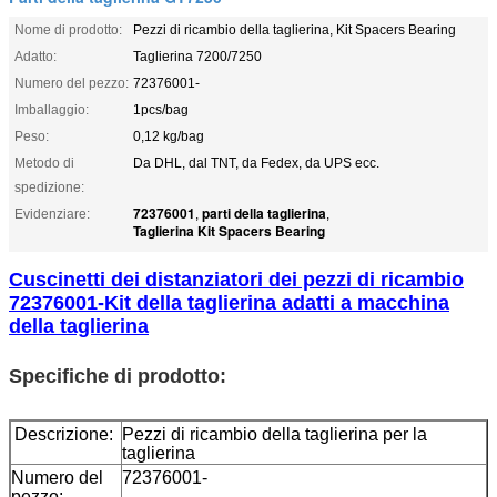
Nome di prodotto:
Pezzi di ricambio della taglierina, Kit Spacers Bearing
Adatto:
Taglierina 7200/7250
Numero del pezzo:
72376001-
Imballaggio:
1pcs/bag
Peso:
0,12 kg/bag
Metodo di
Da DHL, dal TNT, da Fedex, da UPS ecc.
spedizione:
72376001
parti della taglierina
Evidenziare:
,
,
Taglierina Kit Spacers Bearing
Cuscinetti dei distanziatori dei pezzi di ricambio
72376001-Kit della taglierina adatti a macchina
della taglierina
Specifiche di prodotto:
Descrizione:
Pezzi di ricambio della taglierina per la
taglierina
Numero del
72376001-
pezzo: