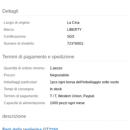
Dettagli
Luogo di origine:
La Cina
Marca:
LIBERTY
Certificazione:
SGS
Numero di modello:
72376001-
Termini di pagamento e spedizione
Quantità di ordine minimo:
1 pezzo
Prezzo:
Negoziabile
Imballaggi particolari:
1pcs ogni borsa dell'imballaggio sotto vuoto
Tempi di consegna:
In stock
Termini di pagamento:
T / T, Western Union, Paypal
Capacità di alimentazione:
1000 pezzi ogni mese
descrizione
Parti della taglierina GT7250