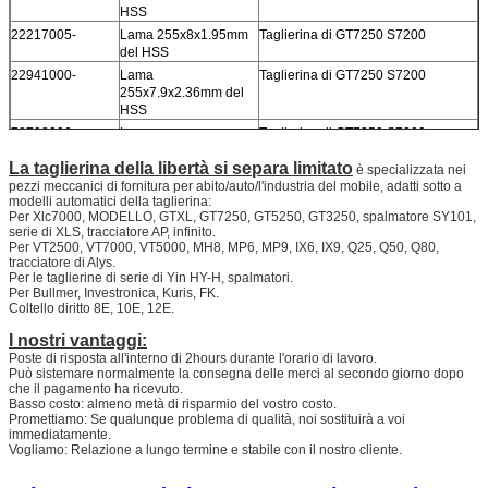
HSS
22217005-
Lama 255x8x1.95mm
Taglierina di GT7250 S7200
del HSS
22941000-
Lama
Taglierina di GT7250 S7200
255x7.9x2.36mm del
HSS
78798006-
Lama
Taglierina di GT7250 S7200
255x8.08x2.36mm del
La taglierina della libertà si separa limitato
HSS
è specializzata nei
pezzi meccanici di fornitura per abito/auto/l'industria del mobile, adatti sotto a
89301000-
Lama
Taglierina GT-1000
modelli automatici della taglierina:
201x7.9x1.95mm del
Per Xlc7000, MODELLO, GTXL, GT7250, GT5250, GT3250, spalmatore SY101,
HSS
serie di XLS, tracciatore AP, infinito.
Per VT2500, VT7000, VT5000, MH8, MP6, MP9, IX6, IX9, Q25, Q50, Q80,
32419014-
Lama
Taglierina S-91
tracciatore di Alys.
254x9.7x3.17mm del
Per le taglierine di serie di Yin HY-H, spalmatori.
HSS
Per Bullmer, Investronica, Kuris, FK.
101-028-051 -
Lama rotonda 100mm
Spalmatore SY101
Coltello diritto 8E, 10E, 12E.
I nostri vantaggi:
Poste di risposta all'interno di 2hours durante l'orario di lavoro.
Può sistemare normalmente la consegna delle merci al secondo giorno dopo
che il pagamento ha ricevuto.
Basso costo: almeno metà di risparmio del vostro costo.
Promettiamo: Se qualunque problema di qualità, noi sostituirà a voi
immediatamente.
Vogliamo: Relazione a lungo termine e stabile con il nostro cliente.