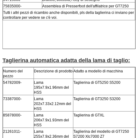
75835000-
Assemblea di Presserfoot dell'affilatrice per GT7250
Tutti i altri pezzi di ricambio anche disponibili, pls della taglierina ci inviano per
controllare per vedere se c'è voi.
Taglierina automatica adatta della lama di taglio:
Numero del
Descrizione di prodotto
Adatto a modello di macchina
pezzo
54782009-
Lama
Taglierina di GT5250 S5200
195x7.9x1.96mm del
HSS
73387000-
Lama
Taglierina di GT3250 S3200
202x7.33x2.12mm del
HSS
85878000-
Lama
Taglierina di GTXL
206x7.9x1.93mm del
HSS
21261011-
Lama
Taglierina del modello di GT7250
255x7.9x2.36mm del
S7200 Xlc7000 Z7