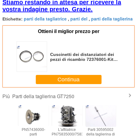
Stiamo restando in attesa per ricevere la
vostra indagine presto. Grazie.
parti della tagliatrice
parti del
parti della taglierina
Etichette:
,
,
Ottieni il miglior prezzo per
Cuscinetti dei distanziatori dei
pezzi di ricambio 72376001-Kit
della taglierina adatti a macchina
della taglierina di
Continua
Parti della taglierina GT7250
Più
rice della
PN57436000-
L'affilatrice
Parti 30595002
5729200
 di Blet
parti
PN75835000/75832000
della taglierina di
collega