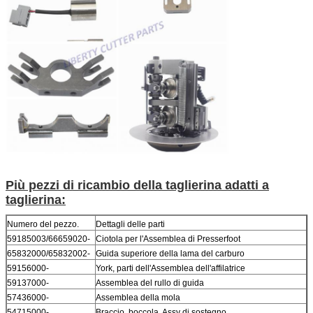
Più pezzi di ricambio della taglierina adatti a
taglierina:
Numero del pezzo.
Dettagli delle parti
59185003/66659020-
Ciotola per l'Assemblea di Presserfoot
65832000/65832002-
Guida superiore della lama del carburo
59156000-
York, parti dell'Assemblea dell'affilatrice
59137000-
Assemblea del rullo di guida
57436000-
Assemblea della mola
54715000-
Braccio, boccola, Assy di sostegno