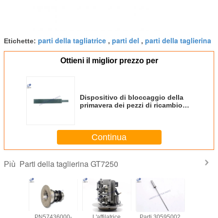
parti della tagliatrice
parti del
parti della taglierina
Etichette:
,
,
Ottieni il miglior prezzo per
Dispositivo di bloccaggio della
primavera dei pezzi di ricambio
per la taglierina di GT7250 S7200
59407000-
Continua
Parti della taglierina GT7250
Più
rice della
PN57436000-
L'affilatrice
Parti 30595002
5729200