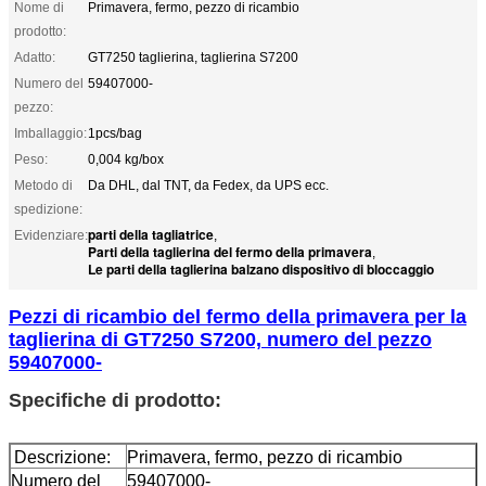
Nome di
Primavera, fermo, pezzo di ricambio
prodotto:
Adatto:
GT7250 taglierina, taglierina S7200
Numero del
59407000-
pezzo:
Imballaggio:
1pcs/bag
Peso:
0,004 kg/box
Metodo di
Da DHL, dal TNT, da Fedex, da UPS ecc.
spedizione:
parti della tagliatrice
Evidenziare:
,
Parti della taglierina del fermo della primavera
,
Le parti della taglierina balzano dispositivo di bloccaggio
Pezzi di ricambio del fermo della primavera per la
taglierina di GT7250 S7200, numero del pezzo
59407000-
Specifiche di prodotto:
Descrizione:
Primavera, fermo, pezzo di ricambio
Numero del
59407000-