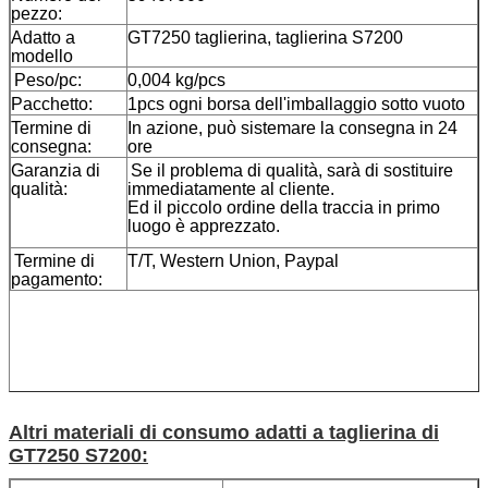
pezzo:
Adatto a
GT7250 taglierina, taglierina S7200
modello
Peso/pc:
0,004 kg/pcs
Pacchetto:
1pcs ogni borsa dell'imballaggio sotto vuoto
Termine di
In azione, può sistemare la consegna in 24
consegna:
ore
Garanzia di
Se il problema di qualità, sarà di sostituire
qualità:
immediatamente al cliente.
Ed il piccolo ordine della traccia in primo
luogo è apprezzato.
Termine di
T/T, Western Union, Paypal
pagamento:
Altri materiali di consumo adatti a taglierina di
GT7250 S7200: