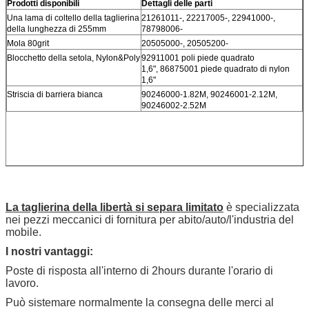
Prodotti disponibili
Dettagli delle parti
Una lama di coltello della taglierina
21261011-, 22217005-, 22941000-,
della lunghezza di 255mm
78798006-
Mola 80grit
20505000-, 20505200-
Blocchetto della setola, Nylon&Poly
92911001 poli piede quadrato
1,6", 86875001 piede quadrato di nylon
1,6"
Striscia di barriera bianca
90246000-1.82M, 90246001-2.12M,
90246002-2.52M
La taglierina della libertà si separa limitato
è specializzata
nei pezzi meccanici di fornitura per abito/auto/l'industria del
mobile
.
I nostri vantaggi:
Poste di risposta all'interno di 2hours durante l'orario di
lavoro.
Può sistemare normalmente la consegna delle merci al