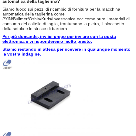
automatica della taglierina?
Siamo fuoco sui pezzi di ricambio di fornitura per la macchina
automatica della taglierina come
//YIN/Bullmer/Oshia/Kuris/Investronica ecc come pure i materiali di
consumo del coltello di taglio, frantumano la pietra, il blocchetto
della setola e le strisce di barriera.
Per più domande, inviici prego per inviare con la posta
elettronica e vi risponderemo molto presto.
Stiamo restando in attesa per ricevere in qualunque momento
la vostra indagine.