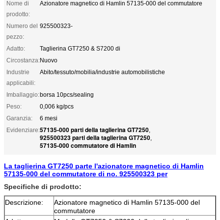
Nome di
Azionatore magnetico di Hamlin 57135-000 del commutatore
prodotto:
Numero del
925500323-
pezzo:
Adatto:
Taglierina GT7250 & S7200 di
Circostanza:
Nuovo
Industrie
Abito/tessuto/mobilia/industrie automobilistiche
applicabili:
Imballaggio:
borsa 10pcs/sealing
Peso:
0,006 kg/pcs
Garanzia:
6 mesi
57135-000 parti della taglierina GT7250
Evidenziare:
,
925500323 parti della taglierina GT7250
,
57135-000 commutatore di Hamlin
La taglierina GT7250 parte l'azionatore magnetico di Hamlin
57135-000 del commutatore di no. 925500323 per
Specifiche di prodotto:
Descrizione:
Azionatore magnetico di Hamlin 57135-000 del
commutatore