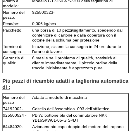
Adatto a
Modello GT7250 & S7200 della taglierina di
modello:
Numero del
925500323-
pezzo:
Peso/pc:
0,006 kg/pcs
Pacchetto:
una borsa di 10 pezzi/sigillamento, spedendo dal
contenitore di cartone e dalla copertura con il
cotone della schiuma per protezione.
Termine di
In azione, sistemi la consegna in 24 ore durante
consegna:
l'orario di lavoro.
Garanzia di
6 mesi e se il problema di qualità, sostituirà al
qualità:
cliente immediatamente, il piccolo ordine della
traccia inizialmente è apprezzato pure.
Più pezzi di ricambio adatti a taglierina automatica
di :
Numero del
Adatto a modello di macchina
pezzo
74192002-
Coltello dell'Assemblea .093 dell'affilatrice
925500524 -
PB W, bottone blu del commutatore NKK
YB16SKW01-05-G SPDT
64484020-
Azionamento capo doppio del motore del trapano