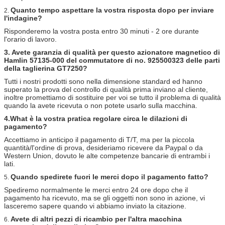
Quanto tempo aspettare la vostra risposta dopo per inviare
2.
l'indagine?
Risponderemo la vostra posta entro 30 minuti - 2 ore durante
l'orario di lavoro.
3. Avete garanzia di qualità per questo azionatore magnetico di
Hamlin 57135-000 del commutatore di no. 925500323 delle parti
della taglierina GT7250?
Tutti i nostri prodotti sono nella dimensione standard ed hanno
superato la prova del controllo di qualità prima inviano al cliente,
inoltre promettiamo di sostituire per voi se tutto il problema di qualità
quando la avete ricevuta o non potete usarlo sulla macchina.
4.What è la vostra pratica regolare circa le dilazioni di
pagamento?
Accettiamo in anticipo il pagamento di T/T, ma per la piccola
quantità/l'ordine di prova, desideriamo ricevere da Paypal o da
Western Union, dovuto le alte competenze bancarie di entrambi i
lati.
Quando spedirete fuori le merci dopo il pagamento fatto?
5.
Spediremo normalmente le merci entro 24 ore dopo che il
pagamento ha ricevuto, ma se gli oggetti non sono in azione, vi
lasceremo sapere quando vi abbiamo inviato la citazione.
Avete di altri pezzi di ricambio per l'altra macchina
6.