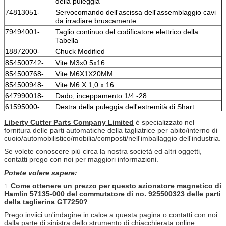
della puleggia
74813051-
Servocomando dell'ascissa dell'assemblaggio cavi
da irradiare bruscamente
79494001-
Taglio continuo del codificatore elettrico della
Tabella
18872000-
Chuck Modified
854500742-
Vite M3x0.5x16
854500768-
Vite M6X1X20MM
854500948-
Vite M6 X 1,0 x 16
647990018-
Dado, inceppamento 1/4 -28
61595000-
Destra della puleggia dell'estremità di Shart
Liberty Cutter Parts Company Limited
è specializzato nel
fornitura delle parti automatiche della tagliatrice per abito/interno di
cuoio/automobilistico/mobilia/composti/nell'imballaggio dell'industria.
Se volete conoscere più circa la nostra società ed altri oggetti,
contatti prego con noi per maggiori informazioni.
Potete volere sapere:
Come ottenere un prezzo per questo azionatore magnetico di
1.
Hamlin 57135-000 del commutatore di no. 925500323 delle parti
della taglierina GT7250?
Prego inviici un'indagine in calce a questa pagina o contatti con noi
dalla parte di sinistra dello strumento di chiacchierata online.