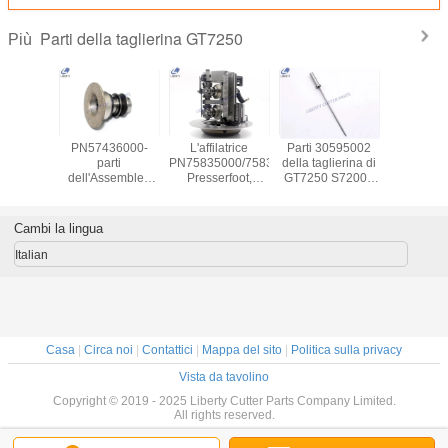
Parti della taglierina GT7250
Più
rice della
PN57436000-
L'affilatrice
Parti 30595002
5729200
 di Blet
parti
PN75835000/75832000
della taglierina di
collega
699000 -
dell'Assemblea
Presserfoot,
GT7250 S7200 -
adatto a ta
lierina di
della mola per la
taglierina si dirige
scanalatura del
di parte 57292001
 S7200
taglierina di
verso le parti della
trapano per
57292
GT7250 S7200
taglierina GT7250
S3200 GT3250 S-
Cambi la lingua
91/S-93-7
Italian
Casa
|
Circa noi
|
Contattici
|
Mappa del sito
|
Politica sulla privacy
Vista da tavolino
Copyright © 2019 - 2025 Liberty Cutter Parts Company Limited.
All rights reserved.