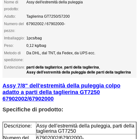
Nome di
Assy dell'estremità della puleggia
prodotto:
Adatto:
Taglierina GT7250/S7200
Numero del
67902002 / 67902000-
pezzo:
Imballaggio:
1pcs/bag
Peso:
0,12 kg/bag
Metodo di
Da DHL, dal TNT, da Fedex, da UPS ecc.
spedizione:
parti della tagliatrice
parti della taglierina
Evidenziare:
,
,
Assy dell'estremità della puleggia delle parti della taglierina
Assy 7/8" dell'estremità della puleggia colpo
adatto a parti della taglierina GT7250
67902002/67902000
Specifiche di prodotto:
Descrizione:
Assy dell'estremità della puleggia, parti della
taglierina GT7250
Numero del
67902002/67902000-