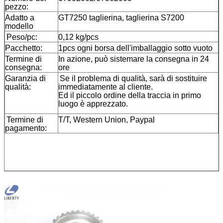
pezzo:
Adatto a
GT7250 taglierina, taglierina S7200
modello
Peso/pc:
0,12 kg/pcs
Pacchetto:
1pcs ogni borsa dell'imballaggio sotto vuoto
Termine di
In azione, può sistemare la consegna in 24
consegna:
ore
Garanzia di
Se il problema di qualità, sarà di sostituire
qualità:
immediatamente al cliente.
Ed il piccolo ordine della traccia in primo
luogo è apprezzato.
Termine di
T/T, Western Union, Paypal
pagamento: