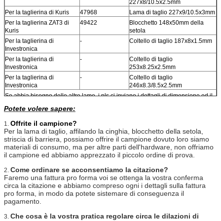
227x8/10.5x2.5mm
Per la taglierina di Kuris
47968
Lama di taglio 227x9/10.5x3mm
Per la taglierina ZAT3 di
49422
Blocchetto 148x50mm della
Kuris
setola
Per la taglierina di
-
Coltello di taglio 187x8x1.5mm
Investronica
Per la taglierina di
-
Coltello di taglio
Investronica
253x8.25x2.5mm
Per la taglierina di
-
Coltello di taglio
Investronica
246x8.3/8.5x2.5mm
Se abbia bisogno delle altre lame, i pls ci inviano i dettagli di dimensione ed il
modello di macchina, in modo da possiamo controllare di conseguenza e
Potete volere sapere:
citare voi.
Offrite il campione?
1.
Per la lama di taglio, affilando la cinghia, blocchetto della setola,
striscia di barriera, possiamo offrire il campione dovuto loro siamo
materiali di consumo, ma per altre parti dell'hardware, non offriamo
il campione ed abbiamo apprezzato il piccolo ordine di prova.
Come ordinare se acconsentiamo la citazione?
2.
Faremo una fattura pro forma voi se ottenga la vostra conferma
circa la citazione e abbiamo compreso ogni i dettagli sulla fattura
pro forma, in modo da potete sistemare di conseguenza il
pagamento.
Che cosa è la vostra pratica regolare circa le dilazioni di
3.