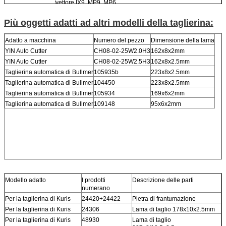
vettore IX9, MP9, MP6
Più oggetti adatti ad altri modelli della taglierina:
Adatto a macchina
Numero del pezzo
Dimensione della lama
YIN Auto Cutter
CH08-02-25W2.0H3
162x8x2mm
YIN Auto Cutter
CH08-02-25W2.5H3
162x8x2.5mm
Taglierina automatica di Bullmer
105935b
223x8x2.5mm
Taglierina automatica di Bullmer
104450
223x8x2.5mm
Taglierina automatica di Bullmer
105934
169x6x2mm
Taglierina automatica di Bullmer
109148
95x6x2mm
Modello adatto
I prodotti
Descrizione delle parti
numerano
Per la taglierina di Kuris
24420+24422
Pietra di frantumazione
Per la taglierina di Kuris
24306
Lama di taglio 178x10x2.5mm
Per la taglierina di Kuris
48930
Lama di taglio