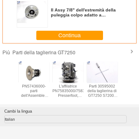
Il Assy 7/8" dell'estremità della
puleggia colpo adatto a
taglierina GT7250 parte
67902002/67902000
Continua
Parti della taglierina GT7250
Più
rice della
PN57436000-
L'affilatrice
Parti 30595002
5729200
 di Blet
parti
PN75835000/75832000
della taglierina di
collega
699000 -
dell'Assemblea
Presserfoot,
GT7250 S7200 -
adatto a ta
lierina di
della mola per la
taglierina si dirige
scanalatura del
di parte 57292001
 S7200
taglierina di
verso le parti della
trapano per
57292
GT7250 S7200
taglierina GT7250
S3200 GT3250 S-
Cambi la lingua
91/S-93-7
Italian