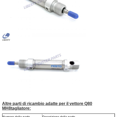
Altre parti di ricambio adatte per il vettore Q80
MH8
tagliatore
: