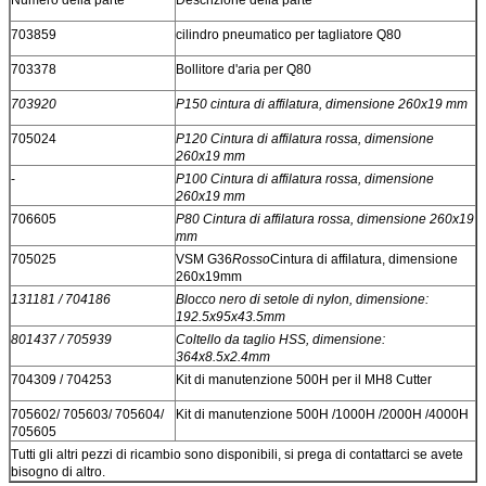
Numero della parte
Descrizione della parte
703859
cilindro pneumatico per tagliatore Q80
703378
Bollitore d'aria per Q80
703920
P150 cintura di affilatura, dimensione 260x19 mm
705024
P120 Cintura di affilatura rossa, dimensione
260x19 mm
-
P100 Cintura di affilatura rossa, dimensione
260x19 mm
706605
P80 Cintura di affilatura rossa, dimensione 260x19
mm
705025
VSM G36
Rosso
Cintura di affilatura, dimensione
260x19mm
131181 / 704186
Blocco nero di setole di nylon, dimensione:
192.5x95x43.5mm
801437 / 705939
Coltello da taglio HSS, dimensione:
364x8.5x2.4mm
704309 / 704253
Kit di manutenzione 500H per il MH8 Cutter
705602/ 705603/ 705604/
Kit di manutenzione 500H /1000H /2000H /4000H
705605
Tutti gli altri pezzi di ricambio sono disponibili, si prega di contattarci se avete
bisogno di altro.