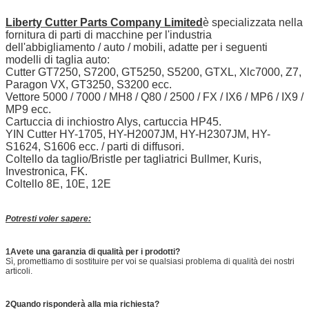
Liberty Cutter Parts Company Limited
è specializzata nella
fornitura di parti di macchine per l'industria
dell'abbigliamento / auto / mobili, adatte per i seguenti
modelli di taglia auto:
Cutter GT7250, S7200, GT5250, S5200, GTXL, Xlc7000, Z7,
Paragon VX, GT3250, S3200 ecc.
Vettore 5000 / 7000 / MH8 / Q80 / 2500 / FX / IX6 / MP6 / IX9 /
MP9 ecc.
Cartuccia di inchiostro Alys, cartuccia HP45.
YIN Cutter HY-1705, HY-H2007JM, HY-H2307JM, HY-
S1624, S1606 ecc. / parti di diffusori.
Coltello da taglio/Bristle per tagliatrici Bullmer, Kuris,
Investronica, FK.
Coltello 8E, 10E, 12E
Potresti voler sapere:
1Avete una garanzia di qualità per i prodotti?
Sì, promettiamo di sostituire per voi se qualsiasi problema di qualità dei nostri
articoli.
2Quando risponderà alla mia richiesta?