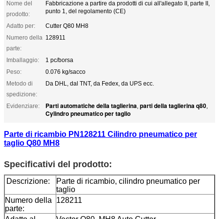
Nome del
Fabbricazione a partire da prodotti di cui all'allegato II, parte II,
punto 1, del regolamento (CE)
prodotto:
Adatto per:
Cutter Q80 MH8
Numero della
128911
parte:
Imballaggio:
1 pc/borsa
Peso:
0.076 kg/sacco
Metodo di
Da DHL, dal TNT, da Fedex, da UPS ecc.
spedizione:
Parti automatiche della taglierina
parti della taglierina q80
Evidenziare:
,
,
Cylindro pneumatico per taglio
Parte di ricambio PN128211 Cilindro pneumatico per
taglio Q80 MH8
Specificativi del prodotto:
Descrizione:
Parte di ricambio, cilindro pneumatico per
taglio
Numero della
128211
parte: