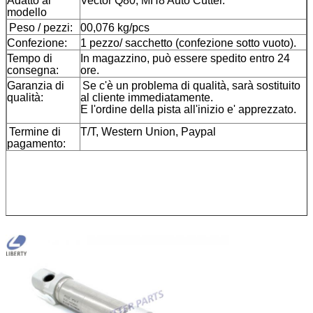
Adatto al
Vector Q80, MH8 Auto Cutter.
modello
Peso / pezzi:
00,076 kg/pcs
Confezione:
1 pezzo/ sacchetto (confezione sotto vuoto).
Tempo di
In magazzino, può essere spedito entro 24
consegna:
ore.
Garanzia di
Se c'è un problema di qualità, sarà sostituito
qualità:
al cliente immediatamente.
E l'ordine della pista all'inizio e' apprezzato.
Termine di
T/T, Western Union, Paypal
pagamento: