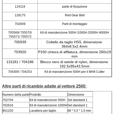
124119
parte di fissazione
128175
Red Gear Belt
702849
Parti di montaggio
705569/ 705570/
Kit di manutenzione 500H /1000H /2000H /4000H
705571/ 705572
705939
Coltello da taglio HSS, dimensione:
364x8.5x2.4mm
703920
P150 cintura di affilatura, dimensione 260x19
mm
131181 / 704186
Blocco nero di setole di nylon, dimensione:
192.5x95x43.5mm
704309 / 704253
Kit di manutenzione 500H per il MH8 Cutter
Altre parti di ricambio adatte al vettore 2500:
Numero della parte
Prodotto
Dimensione
702704
Kit di manutenzione 500H
Set standard 1
702616
Kit di manutenzione 1000H
Set standard 1
801220
Lavatiera per taglio
88 * 5,5 * 1,5 mm