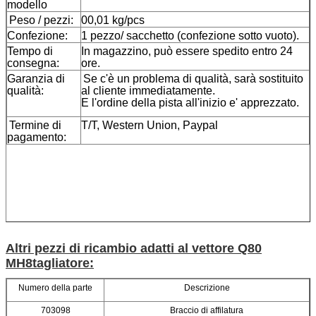
modello
Peso / pezzi:
00,01 kg/pcs
Confezione:
1 pezzo/ sacchetto (confezione sotto vuoto).
Tempo di
In magazzino, può essere spedito entro 24
consegna:
ore.
Garanzia di
Se c'è un problema di qualità, sarà sostituito
qualità:
al cliente immediatamente.
E l'ordine della pista all'inizio e' apprezzato.
Termine di
T/T, Western Union, Paypal
pagamento:
Altri pezzi di ricambio adatti al vettore Q80
MH8
tagliatore
:
Numero della parte
Descrizione
703098
Braccio di affilatura