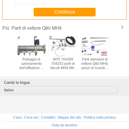
Continua
Parti di vettore Q80 MH8
Più
mblea di
Puleggia di
MTK 704309
Parti standard di
La tagli
filatrici
azionamento
704253 parti di
vettore Q80 MH8,
durevole
 parti
dell'affilatrice di
Vecotr MH8 M88
pezzi di ricambio
705572
che della
704401
per la taglierina
del corredo di
4000 ore 
 MH8-
trasmissione per
automatica di
manutenzione di
vettore 
9-Q80-
la taglierina
PN 705570
Cambi la lingua
-iX9
MH8/M88/MX9/Q80/IH8/IX9
di
Italian
Casa
|
Circa noi
|
Contattici
|
Mappa del sito
|
Politica sulla privacy
Vista da tavolino