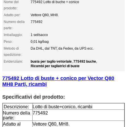
Nome del
775492 Lotto di buche + conico
prodotto:
Adatto per:
Vettore Q80, MH8.
Numero della
775492
parte:
Imballaggio:
1 set/sacco
Peso:
0,01 kg/bag
Metodo di
Da DHL, dal TNT, da Fedex, da UPS ecc.
spedizione:
busta per taglio vettoriale
775492 buche
Evidenziare:
,
,
Ricambi per tagliatrici di buste
775492 Lotto di buste + conico per Vector Q80
MH8 Parti, ricambi
Specificativi del prodotto:
Descrizione:
Lotto di buste+conico, ricambi
Numero della
775492
parte:
Adatto al
Vettore Q80, MH8.