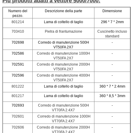
Più prodotti adatti a vettore 5000/7000:
Numero del
Descrizione della parte
Dimensione
pezzo.
801214
Lama di coltello di taglio
296 * 7 * 2mm
703410
Pietra di frantumazione
Cuscinetto incluso
standard
702698
Corredo di manutenzione 500H
-
VT50FA 2X7
702586
Corredo di manutenzione 1000H
-
VT50FA 2X7
702591
Corredo di manutenzione 2000H
-
VT50FA 2X7
702596
Corredo di manutenzione 4000H
-
VT50FA 2X7
801222
Lama di coltello di taglio
360 * 7 * 2.4mm
801217
Lama di coltello di taglio
360 * 8,5 * 3mm
702693
Corredo di manutenzione 500H
-
VT70FA 2.4X7
702601
Corredo di manutenzione 1000H
-
VT70FA 2.4X7
702606
Corredo di manutenzione 2000H
-
VT70FA 2.4X7