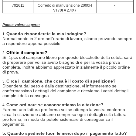
702611
Corredo di manutenzione 2000H
-
VT70FA 2.4X7
Potete volere sapere:
Quando risponderete la mia indagine?
1.
Normalmente in 2 ore nell'orario di lavoro, stiamo provando sempre
a rispondere appena possibile.
Offrite il campione?
2.
Sì, 1pcs del campione libero per questo blocchetto della setola sarà
di preparare per voi se avuto bisogno di e per la vostra prova
completa, inoltre abbiamo apprezzato inizialmente il piccolo ordine
di prova.
Circa il campione, che cosa è il costo di spedizione?
3.
Dipenderà dal peso e dalla destinazione, vi informeremo se
confermassimo i dettagli del campione e riceviamo i vostri dettagli
completi della consegna.
Come ordinare se acconsentiamo la citazione?
4.
Faremo una fattura pro forma voi se ottenga la vostra conferma
circa la citazione e abbiamo compreso ogni i dettagli sulla fattura
pro forma, in modo da potete sistemare di conseguenza il
pagamento.
5. Quando spedirete fuori le merci dopo il pagamento fatto?