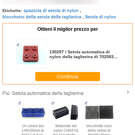
spazzola di setola di nylon
Etichette:
,
blocchetto della setola della taglierina
Setola di nylon
,
Ottieni il miglior prezzo per
130297 / Setola automatica di
nylon della taglierina di 702583
rossi per la taglierina di VT5000
VT7000
Continua
Setola automatica della taglierina
Più
/ Setola
Un colore blu
Materiale del
blocchetto nero
Setola aut
ica nera
148x50mm di
nylon CH04-01
della setola di
PN de