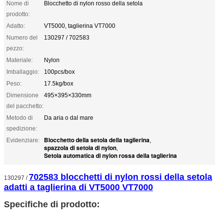
Nome di
Blocchetto di nylon rosso della setola
prodotto:
Adatto:
VT5000, taglierina VT7000
Numero del
130297 / 702583
pezzo:
Materiale:
Nylon
Imballaggio:
100pcs/box
Peso:
17.5kg/box
Dimensione
495×395×330mm
del pacchetto:
Metodo di
Da aria o dal mare
spedizione:
Blocchetto della setola della taglierina
Evidenziare:
,
spazzola di setola di nylon
,
Setola automatica di nylon rossa della taglierina
702583 blocchetti di nylon rossi della setola
130297 /
adatti a taglierina di VT5000 VT7000
Specifiche di prodotto: