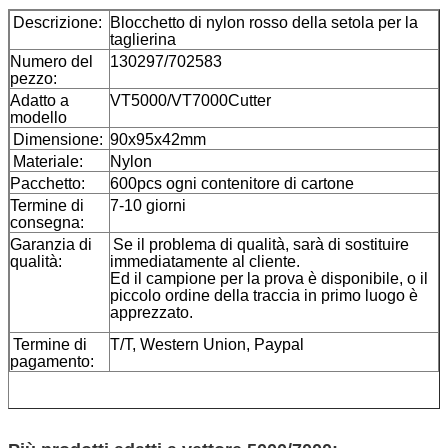
Descrizione:
Blocchetto di nylon rosso della setola per la
taglierina
Numero del
130297/702583
pezzo:
Adatto a
VT5000/VT7000Cutter
modello
Dimensione:
90x95x42mm
Materiale:
Nylon
Pacchetto:
600pcs ogni contenitore di cartone
Termine di
7-10 giorni
consegna:
Garanzia di
Se il problema di qualità, sarà di sostituire
qualità:
immediatamente al cliente.
Ed il campione per la prova è disponibile, o il
piccolo ordine della traccia in primo luogo è
apprezzato.
Termine di
T/T, Western Union, Paypal
pagamento: