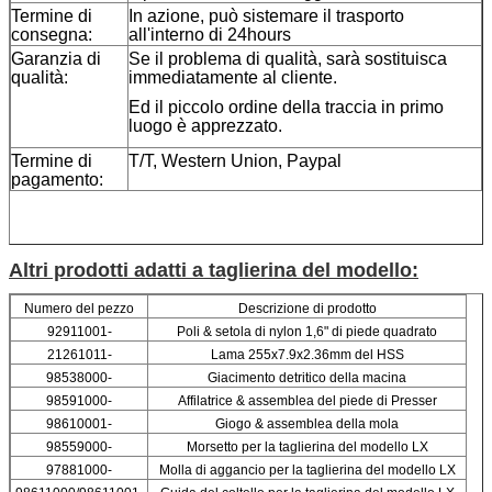
Termine di
In azione, può sistemare il trasporto
consegna:
all'interno di 24hours
Garanzia di
Se il problema di qualità, sarà sostituisca
qualità:
immediatamente al cliente.
Ed il piccolo ordine della traccia in primo
luogo è apprezzato.
Termine di
T/T, Western Union, Paypal
pagamento:
Altri prodotti adatti a taglierina del modello:
Numero del pezzo
Descrizione di prodotto
92911001-
Poli & setola di nylon 1,6" di piede quadrato
21261011-
Lama 255x7.9x2.36mm del HSS
98538000-
Giacimento detritico della macina
98591000-
Affilatrice & assemblea del piede di Presser
98610001-
Giogo & assemblea della mola
98559000-
Morsetto per la taglierina del modello LX
97881000-
Molla di aggancio per la taglierina del modello LX