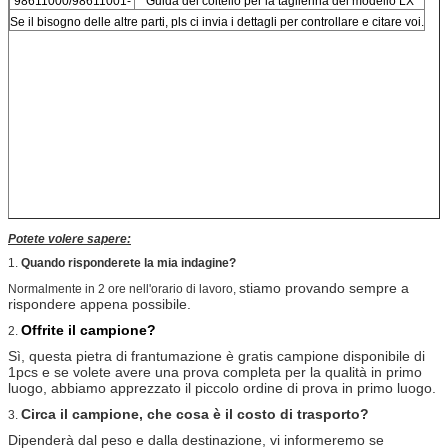
98611000/98611001-
Guida del coltello per la taglierina del modello LX
Se il bisogno delle altre parti, pls ci invia i dettagli per controllare e citare voi.
Potete volere sapere:
1.
Quando risponderete la mia indagine?
stiamo provando sempre a
Normalmente in 2 ore nell'orario di lavoro,
rispondere appena possibile.
Offrite il campione?
2.
Sì, questa pietra di frantumazione è gratis campione disponibile di
1pcs e se volete avere una prova completa per la qualità in primo
luogo, abbiamo apprezzato il piccolo ordine di prova in primo luogo.
Circa il campione, che cosa è il costo di trasporto?
3.
Dipenderà dal peso e dalla destinazione, vi informeremo se