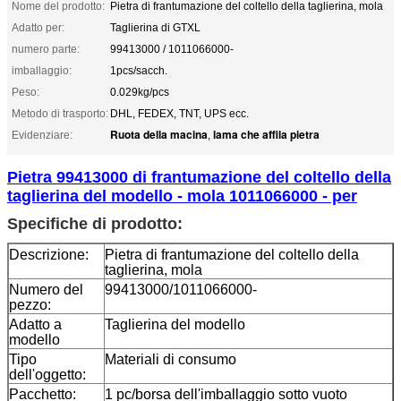
Nome del prodotto:
Pietra di frantumazione del coltello della taglierina, mola
Adatto per:
Taglierina di GTXL
numero parte:
99413000 / 1011066000-
imballaggio:
1pcs/sacch.
Peso:
0.029kg/pcs
Metodo di trasporto:
DHL, FEDEX, TNT, UPS ecc.
Ruota della macina
lama che affila pietra
Evidenziare:
,
Pietra 99413000 di frantumazione del coltello della
taglierina del modello - mola 1011066000 - per
Specifiche di prodotto:
Descrizione:
Pietra di frantumazione del coltello della
taglierina, mola
Numero del
99413000/1011066000-
pezzo:
Adatto a
Taglierina del modello
modello
Tipo
Materiali di consumo
dell'oggetto:
Pacchetto:
1 pc/borsa dell'imballaggio sotto vuoto