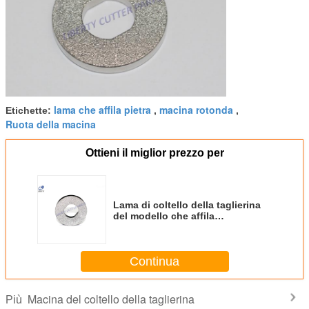
lama che affila pietra
macina rotonda
Etichette:
,
,
Ruota della macina
Ottieni il miglior prezzo per
Lama di coltello della taglierina
del modello che affila
-/1011066000- della pietra
99413000
Continua
Macina del coltello della taglierina
Più