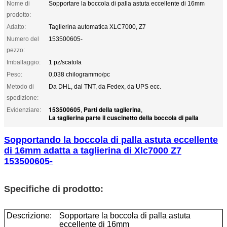
Nome di
Sopportare la boccola di palla astuta eccellente di 16mm
prodotto:
Adatto:
Taglierina automatica XLC7000, Z7
Numero del
153500605-
pezzo:
Imballaggio:
1 pz/scatola
Peso:
0,038 chilogrammo/pc
Metodo di
Da DHL, dal TNT, da Fedex, da UPS ecc.
spedizione:
153500605
Parti della taglierina
Evidenziare:
,
,
La taglierina parte il cuscinetto della boccola di palla
Sopportando la boccola di palla astuta eccellente
di 16mm adatta a taglierina di Xlc7000 Z7
153500605-
Specifiche di prodotto:
Descrizione:
Sopportare la boccola di palla astuta
eccellente di 16mm