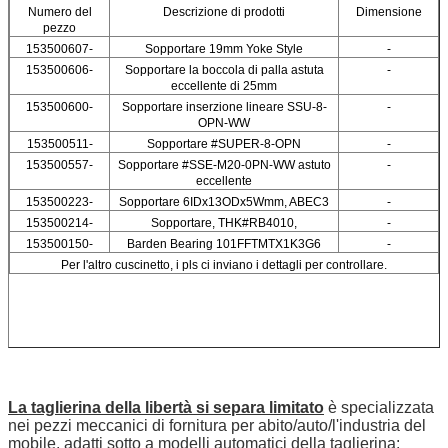
Numero del
Descrizione di prodotti
Dimensione
pezzo
153500607-
Sopportare 19mm Yoke Style
-
153500606-
Sopportare la boccola di palla astuta
-
eccellente di 25mm
153500600-
Sopportare inserzione lineare SSU-8-
-
OPN-WW
153500511-
Sopportare #SUPER-8-OPN
-
153500557-
Sopportare #SSE-M20-0PN-WW astuto
-
eccellente
153500223-
Sopportare 6IDx13ODx5Wmm, ABEC3
-
153500214-
Sopportare, THK#RB4010,
-
153500150-
Barden Bearing 101FFTMTX1K3G6
-
Per l'altro cuscinetto, i pls ci inviano i dettagli per controllare.
La taglierina della libertà si separa limitato
è specializzata
nei pezzi meccanici di fornitura per abito/auto/l'industria del
mobile, adatti sotto a modelli automatici della taglierina: