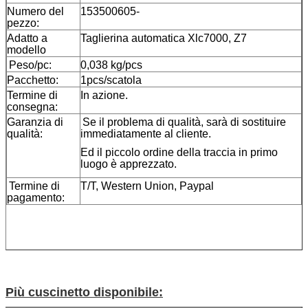
Numero del
153500605-
pezzo:
Adatto a
Taglierina automatica Xlc7000, Z7
modello
Peso/pc:
0,038 kg/pcs
Pacchetto:
1pcs/scatola
Termine di
In azione.
consegna:
Garanzia di
Se il problema di qualità, sarà di sostituire
qualità:
immediatamente al cliente.
Ed il piccolo ordine della traccia in primo
luogo è apprezzato.
Termine di
T/T, Western Union, Paypal
pagamento:
Più cuscinetto disponibile: