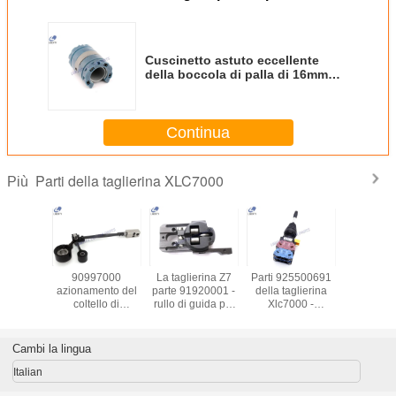
Cuscinetto astuto eccellente
della boccola di palla di 16mm
per la taglierina di XLC7000 Z7
153500605-
Continua
Parti della taglierina XLC7000
Più
motore
90997000
La taglierina Z7
Parti 925500691
Parti d
 T730-
azionamento del
parte 91920001 -
della taglierina
taglieri
di asse
coltello di
rullo di guida più
Xlc7000 -
XLC7000
otore
90997001
in basso, pezzi di
macchina di
sostituz
00 X/Y
Assemblea
ricambio per
Spring Loaded
cursore q
glierina
articolato per le
For della guardia
91002000-
Cambi la lingua
7000
parti della
protettiva del
parte gi
taglierina Xlc7000
commutatore
Italian