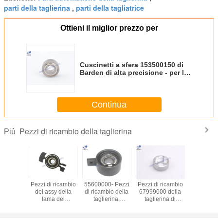
parti della taglierina
parti della tagliatrice
,
Ottieni il miglior prezzo per
Cuscinetti a sfera 153500150 di
Barden di alta precisione - per la
taglierina GT5250 GT7250
XLC7000 di
Continua
Pezzi di ricambio della taglierina
Più
aglierina
Pezzi di ricambio
55600000- Pezzi
Pezzi di ricambio
Le parti per
triscia di
del assy della
di ricambio della
67999000 della
di guid
iera
lama del
taglierina,
taglierina di
coltello
te cucita
cavallotto adatti a
cuscinetto della
GT3250 S3200 -
taglie
000- per
taglierina GT3250
biella per GT7250
albero a gomito
114555/1