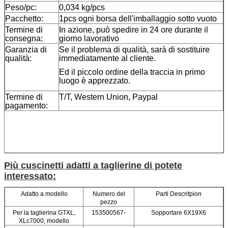
Peso/pc:
0,034 kg/pcs
Pacchetto:
1pcs ogni borsa dell'imballaggio sotto vuoto
Termine di
In azione, può spedire in 24 ore durante il
consegna:
giorno lavorativo
Garanzia di
Se il problema di qualità, sarà di sostituire
qualità:
immediatamente al cliente.
Ed il piccolo ordine della traccia in primo
luogo è apprezzato.
Termine di
T/T, Western Union, Paypal
pagamento:
Più cuscinetti adatti a taglierine di potete
interessato:
Adatto a modello
Numero del
Parti Descritpion
pezzo
Per la taglierina GTXL,
153500567-
Sopportare 6X19X6
XLc7000, modello