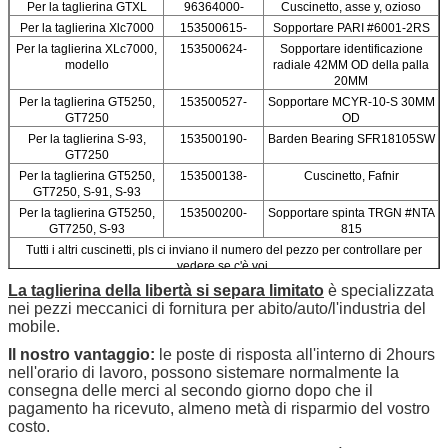
Per la taglierina GTXL
96364000-
Cuscinetto, asse y, ozioso
Per la taglierina Xlc7000
153500615-
Sopportare PARI #6001-2RS
Per la taglierina XLc7000,
153500624-
Sopportare identificazione
modello
radiale 42MM OD della palla
20MM
Per la taglierina GT5250,
153500527-
Sopportare MCYR-10-S 30MM
GT7250
OD
Per la taglierina S-93,
153500190-
Barden Bearing SFR18105SW
GT7250
Per la taglierina GT5250,
153500138-
Cuscinetto, Fafnir
GT7250, S-91, S-93
Per la taglierina GT5250,
153500200-
Sopportare spinta TRGN #NTA
GT7250, S-93
815
Tutti i altri cuscinetti, pls ci inviano il numero del pezzo per controllare per
vedere se c'è voi.
La taglierina della libertà si separa limitato
è specializzata
nei pezzi meccanici di fornitura per abito/auto/l'industria del
mobile.
Il nostro vantaggio:
le poste di risposta all'interno di 2hours
nell'orario di lavoro, possono sistemare normalmente la
consegna delle merci al secondo giorno dopo che il
pagamento ha ricevuto, almeno metà di risparmio del vostro
costo.