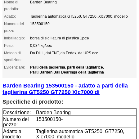
Nome di
Barden Bearing
prodotto:
Adatto:
Taglierina automatica GT5250, GT7250, Xlc7000, modello
Numero del
153500150-
pezzo:
Imballaggio:
borsa di sigillatura di plastica 1pcs/
Peso:
0,034 kg/box
Metodo di
Da DHL, dal TNT, da Fedex, da UPS ecc.
spedizione:
Parti della taglierina
parti della tagliatrice
Evidenziare:
,
,
Parti Barden Ball Bearings della taglierina
Barden Bearing 153500150 - adatto a parti della
taglierina GT5250 GT7250 Xlc7000 di
Specifiche di prodotto:
Descrizione:
Barden Bearing
Numero del
153500150-
pezzo:
Adatto a
Taglierina automatica GT5250, GT7250,
modello
Xlc7000, modello