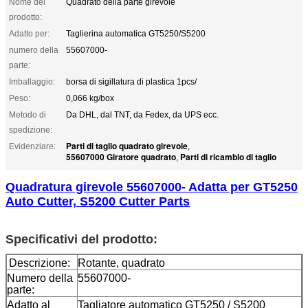
Nome del
Quadrato della parte girevole
prodotto:
Adatto per:
Taglierina automatica GT5250/S5200
numero della
55607000-
parte:
Imballaggio:
borsa di sigillatura di plastica 1pcs/
Peso:
0,066 kg/box
Metodo di
Da DHL, dal TNT, da Fedex, da UPS ecc.
spedizione:
Parti di taglio quadrato girevole
Evidenziare:
,
55607000 Giratore quadrato
Parti di ricambio di taglio
,
Quadratura girevole 55607000- Adatta per GT5250
Auto Cutter, S5200 Cutter Parts
Specificativi del prodotto:
Descrizione:
Rotante, quadrato
Numero della
55607000-
parte:
Adatto al
Tagliatore automatico GT5250 / S5200