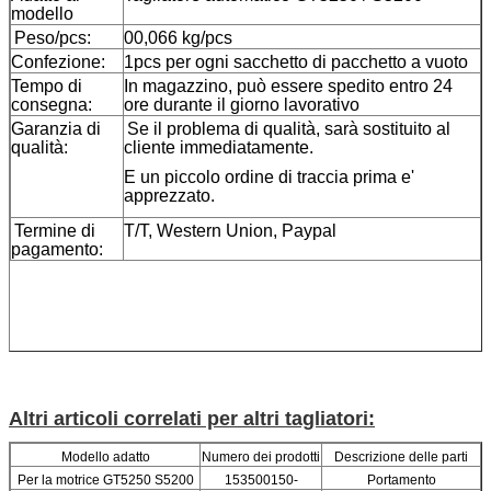
modello
Peso/pcs:
00,066 kg/pcs
Confezione:
1pcs per ogni sacchetto di pacchetto a vuoto
Tempo di
In magazzino, può essere spedito entro 24
consegna:
ore durante il giorno lavorativo
Garanzia di
Se il problema di qualità, sarà sostituito al
qualità:
cliente immediatamente.
E un piccolo ordine di traccia prima e'
apprezzato.
Termine di
T/T, Western Union, Paypal
pagamento:
Altri articoli correlati per altri tagliatori:
Modello adatto
Numero dei prodotti
Descrizione delle parti
Per la motrice GT5250 S5200
153500150-
Portamento