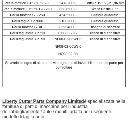
Per la motrice GT5250 S5200
54782009-
Coltello 195*7,9*1,96 mm
Per la motrice GT5250 GT7250
86875002-
White Bristle 1.6"
Per la motrice GT7250
45455000-
Giratore quadrato
Per il taglio Xlc7000
91002000-
Giratore quadrato
Per la motrice GTXL
85964000-
Disegno di scorrere
Per il tagliatore Yin 5N
CH08-02-17
Blocco di diapositive
Per il tagliatore Yin 7N
NF08-02-06W1.6
Blocco di diapositive
NF08-02-06W2.0
NG08-02-08
Se avete bisogno di altre parti, vi preghiamo di inviarci il numero di parte per
controllare
Liberty Cutter Parts Company Limited
è specializzata nella
fornitura di parti di macchine per l'industria
dell'abbigliamento / auto / mobili, adatta per i seguenti
modelli di taglia auto: