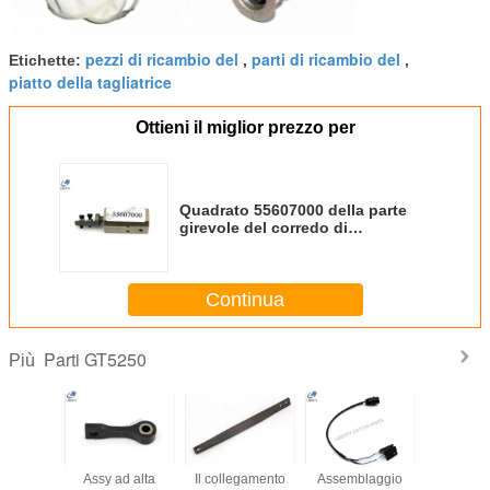
pezzi di ricambio del
parti di ricambio del
Etichette:
,
,
piatto della tagliatrice
Ottieni il miglior prezzo per
Quadrato 55607000 della parte
girevole del corredo di
manutenzione - per le parti della
taglierina di GT5250 S5200
Continua
Parti GT5250
Più
precisione
Assy ad alta
Il collegamento
Assemblaggio
Ha annu