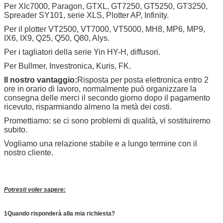
Per Xlc7000, Paragon, GTXL, GT7250, GT5250, GT3250,
Spreader SY101, serie XLS, Plotter AP, Infinity.
Per il plotter VT2500, VT7000, VT5000, MH8, MP6, MP9,
IX6, IX9, Q25, Q50, Q80, Alys.
Per i tagliatori della serie Yin HY-H, diffusori.
Per Bullmer, Investronica, Kuris, FK.
Il nostro vantaggio:
Risposta per posta elettronica entro 2
ore in orario di lavoro, normalmente può organizzare la
consegna delle merci il secondo giorno dopo il pagamento
ricevuto, risparmiando almeno la metà dei costi.
Promettiamo: se ci sono problemi di qualità, vi sostituiremo
subito.
Vogliamo una relazione stabile e a lungo termine con il
nostro cliente.
Potresti voler sapere:
1Quando risponderà alla mia richiesta?