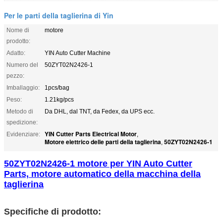
Per le parti della taglierina di Yin
Nome di
motore
prodotto:
Adatto:
YIN Auto Cutter Machine
Numero del
50ZYT02N2426-1
pezzo:
Imballaggio:
1pcs/bag
Peso:
1.21kg/pcs
Metodo di
Da DHL, dal TNT, da Fedex, da UPS ecc.
spedizione:
YIN Cutter Parts Electrical Motor
Evidenziare:
,
Motore elettrico delle parti della taglierina
50ZYT02N2426-1
,
50ZYT02N2426-1 motore per YIN Auto Cutter
Parts, motore automatico della macchina della
taglierina
Specifiche di prodotto: