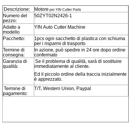
Descrizione:
Motore
per YIN Cutter Parts
Numero del
50ZYT02N2426-1
pezzo:
Adatto a
YIN Auto Cutter Machine
modello
Pacchetto:
1pcs ogni sacchetto di plastica con schiuma
per i risparmi di trasporto
Termine di
In azione, può spedire in 24 ore dopo ordine
consegna:
confermato
Garanzia di
Se il problema di qualità, sarà di sostituire
qualità:
immediatamente al cliente.
Ed il piccolo ordine della traccia inizialmente
è apprezzato.
Termine di
T/T, Western Union, Paypal
pagamento: