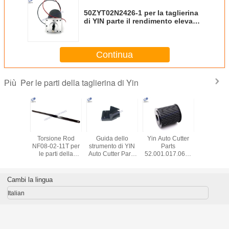
50ZYT02N2426-1 per la taglierina
di YIN parte il rendimento elevato
del motore elettrico
Continua
Per le parti della taglierina di Yin
Più
lierina
Torsione Rod
Guida dello
Yin Auto Cutter
Blocchetto
ca di YIN
NF08-02-11T per
strumento di YIN
Parts
NF08-02-
a forma
le parti della
Auto Cutter Parts
52.001.017.0690
dello scorr
da di
taglierina di YIN,
CH08-02-23W1.6
CH01-32 (T)
rendim
sore
parti della
per la tagliatrice di
puleggia per la
elevato 
semblea
tagliatrice del
camma cad
tagliatrice
taglierina 
Cambi la lingua
lla testa
tessuto
automatica
di YIN
lierina
Italian