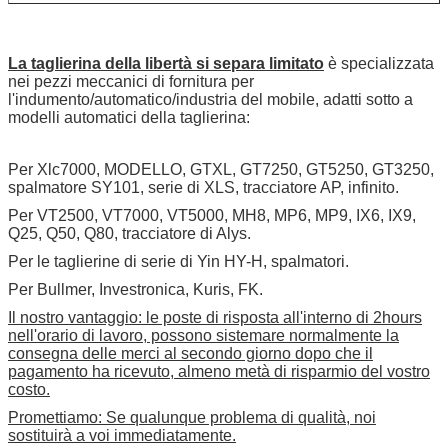
La taglierina della libertà si separa limitato
è specializzata
nei pezzi meccanici di fornitura per
l'indumento/automatico/industria del mobile, adatti sotto a
modelli automatici della taglierina:
Per Xlc7000, MODELLO, GTXL, GT7250, GT5250, GT3250,
spalmatore SY101, serie di XLS, tracciatore AP, infinito.
Per VT2500, VT7000, VT5000, MH8, MP6, MP9, IX6, IX9,
Q25, Q50, Q80, tracciatore di Alys.
Per le taglierine di serie di Yin HY-H, spalmatori.
Per Bullmer, Investronica, Kuris, FK.
Il nostro vantaggio: le poste di risposta all'interno di 2hours
nell'orario di lavoro, possono sistemare normalmente la
consegna delle merci al secondo giorno dopo che il
pagamento ha ricevuto, almeno metà di risparmio del vostro
costo.
Promettiamo: Se qualunque problema di qualità, noi
sostituirà a voi immediatamente.