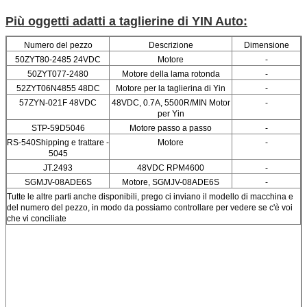
Più oggetti adatti a taglierine di YIN Auto:
Numero del pezzo
Descrizione
Dimensione
50ZYT80-2485 24VDC
Motore
-
50ZYT077-2480
Motore della lama rotonda
-
52ZYT06N4855 48DC
Motore per la taglierina di Yin
-
57ZYN-021F 48VDC
48VDC, 0.7A, 5500R/MIN Motor
-
per Yin
STP-59D5046
Motore passo a passo
-
RS-540Shipping e trattare -
Motore
-
5045
JT.2493
48VDC RPM4600
-
SGMJV-08ADE6S
Motore, SGMJV-08ADE6S
-
Tutte le altre parti anche disponibili, prego ci inviano il modello di macchina e
del numero del pezzo, in modo da possiamo controllare per vedere se c'è voi
che vi conciliate